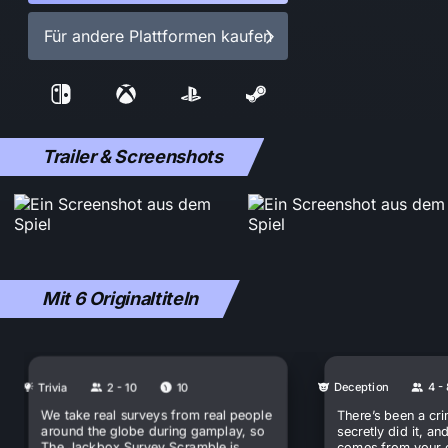
Für andere Plattformen kaufen
Trailer & Screenshots
Mit 6 Originaltiteln
Trivia
2 - 10
10
Deception
4 -
We take real surveys from real people
There’s been a cr
around the globe during gamplay, so
secretly did it, a
The Jackbox Survey Scramble is
comes from your 