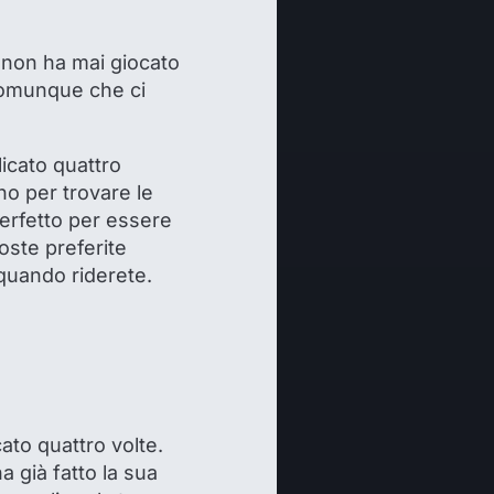
 non ha mai giocato
i comunque che ci
licato quattro
no per trovare le
perfetto per essere
oste preferite
 quando riderete.
ato quattro volte.
a già fatto la sua