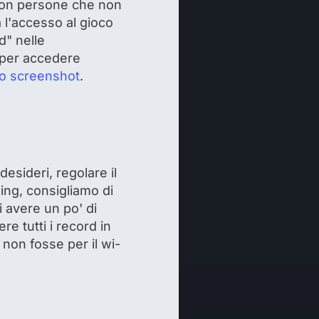
 con persone che non
 l'accesso al gioco
d" nelle
a per accedere
o screenshot
.
esideri, regolare il
ming, consigliamo di
i avere un po' di
e tutti i record in
 non fosse per il wi-