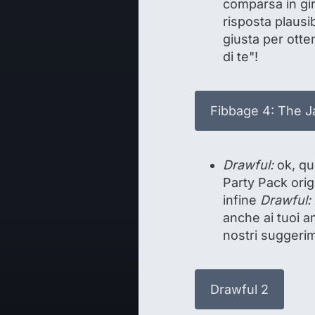
comparsa in gir
risposta plausi
giusta per otte
di te"!
Fibbage 4: The J
Drawful:
ok, qu
Party Pack orig
infine
Drawful:
anche ai tuoi a
nostri suggerim
Drawful 2