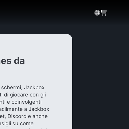
mes da
li schermi, Jackbox
ti di giocare con gli
nti e coinvolgenti
facilmente a Jackbox
et, Discord e anche
nsigli su come