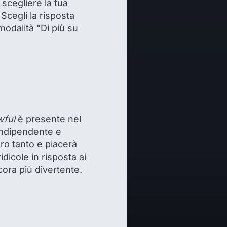
 scegliere la tua
Scegli la risposta
modalità "Di più su
wful
è presente nel
indipendente e
ero tanto e piacerà
dicole in risposta ai
cora più divertente.