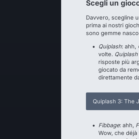
Scegli un gioc
Davvero, scegline u
prima ai nostri gioch
sono gemme nascoste 
Quiplash
: ahh,
volte.
Quiplash
risposte più ar
giocato da remo
direttamente da
Quiplash 3: The 
Fibbage
: ahh,
F
Wow, che déjà v