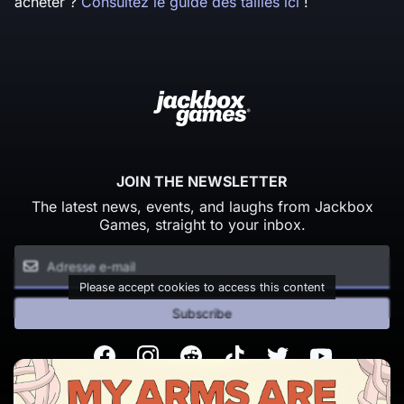
acheter ?
Consultez le guide des tailles ici
!
JOIN THE NEWSLETTER
The latest news, events, and laughs from Jackbox
Games, straight to your inbox.
Please accept cookies to access this content
Subscribe
Facebook
Instagram
Reddit
TikTok
Twitter
Youtube