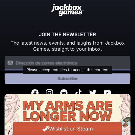
JOIN THE NEWSLETTER
The latest news, events, and laughs from Jackbox
Games, straight to your inbox.
Please accept cookies to access this content
Subscribe
Facebook
Instagram
Reddit
TikTok
Twitter
Youtube
© Copyright 2026 Jackbox Games. All rights reserved.
Condiciones del servicio
Política de privacidad
Wishlist on Steam
Change Cookie Preferences