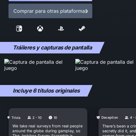
Comprar para otras plataformas
Tráileres y capturas de pantalla
Incluye 6 títulos originales
Trivia
2 - 10
10
Deception
4 -
We take real surveys from real people
There’s been a cr
around the globe during gamplay, so
secretly did it, a
The Jackbox Survey Scramble is
comes from your 