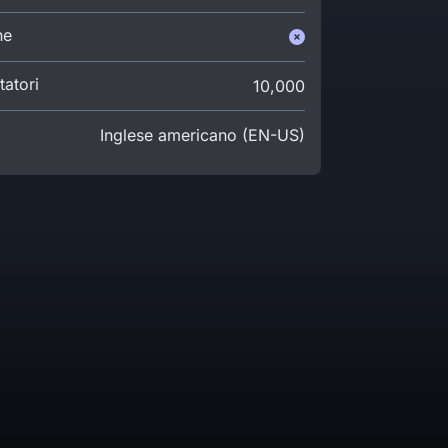
ne
atori
10,000
Inglese americano (EN-US)