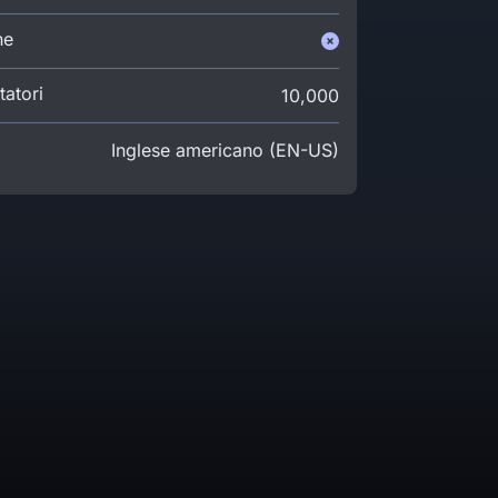
ne
atori
10,000
Inglese americano (EN-US)