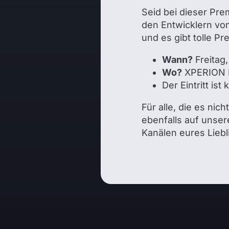
Seid bei dieser Prem
den Entwicklern von 
und es gibt tolle P
Wann?
Freitag,
Wo?
XPERION K
Der Eintritt is
Für alle, die es ni
ebenfalls auf unse
Kanälen eures Liebl