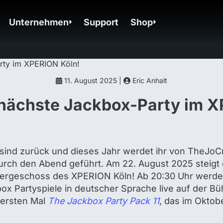
Unternehmen
Support
Shop
11. August 2025 |
Eric Anhalt
 nächste Jackbox-Party im 
ind zurück und dieses Jahr werdet ihr von TheJoCra
urch den Abend geführt. Am 22. August 2025 steigt
ergeschoss des XPERION Köln! Ab 20:30 Uhr werde
x Partyspiele in deutscher Sprache live auf der Bü
ersten Mal
The Jackbox Party Pack 11
, das im Oktob