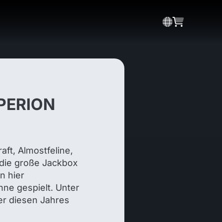
XPERION
ft, Almostfeline,
 die große Jackbox
n hier
hne gespielt. Unter
er diesen Jahres