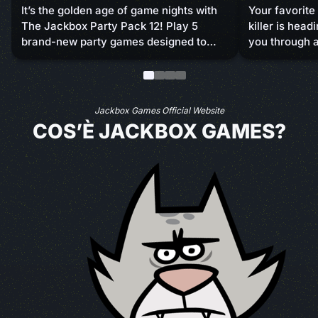
It’s the golden age of game nights with
Your favorite
The Jackbox Party Pack 12! Play 5
killer is hea
brand-new party games designed to
you through a
turn your standard bash into a
minigames an
sidesplitting blast. You bring the friends,
answering qu
we’ll bring the fun. Coming this fall to
in luck and sk
screens near you!
sabotage you
Jackbox Games Official Website
to survive th
COS’È JACKBOX GAMES?