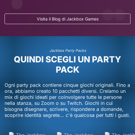
Visita il Blog di Jackbox Games
In arrivo nuove modalità di gioco in The Jackbox
In arrivo nuove modalità di gioco in The Jackbox
Survey Scramble
Survey Scramble
16 novembre 2024
16 novembre 2024
Jackbox Party Packs
QUINDI SCEGLI UN PARTY
PACK
Ogni party pack contiene cinque giochi originali. Fino a
ora, abbiamo creato 10 pacchetti diversi. Creiamo un
mix di giochi ideati per coinvolgere tutte le persone
nella stanza, su Zoom o su Twitch. Giochi in cui
bisogna disegnare, scrivere, rispondere a domande,
scoprire identità segrete... c'è qualcosa per tutti i gusti.