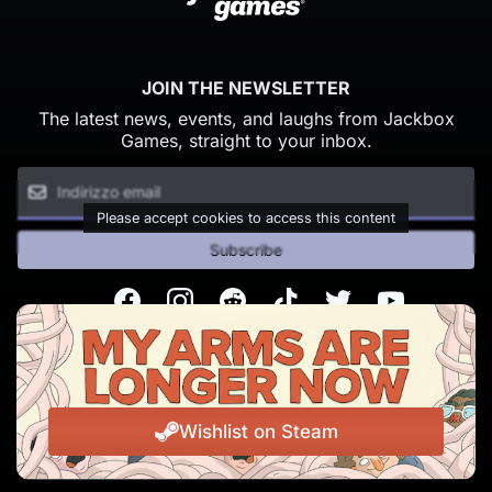
JOIN THE NEWSLETTER
The latest news, events, and laughs from Jackbox
Games, straight to your inbox.
Please accept cookies to access this content
Subscribe
Facebook
Instagram
Reddit
TikTok
Twitter
Youtube
© Copyright 2026 Jackbox Games. All rights reserved.
Termini di Servizio
Informativa sulla privacy
Wishlist on Steam
Change Cookie Preferences