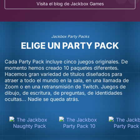
Visita el blog de Jackbox Games
Nuevos modos de juego en The Jackbox Survey
Juega ya a The Jackbox Survey Scramble
23 de octubre de 2024
Scramble, ¡próximamente!
16 de noviembre de 2024
Jackbox Party Packs
ELIGE UN PARTY PACK
Cada Party Pack incluye cinco juegos originales. De
momento hemos creado 10 paquetes diferentes.
Hacemos gran variedad de títulos diseñados para
atraer a todo el mundo en la sala, en una llamada de
Zoom o en una retransmisión de Twitch. Juegos de
dibujo, de escritura, de preguntas, de identidades
ocultas... Nadie se queda atrás.