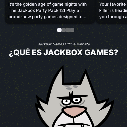
It’s the golden age of game nights with
Your favorite
The Jackbox Party Pack 12! Play 5
killer is hea
brand-new party games designed to
you through a
turn your standard bash into a
minigames an
sidesplitting blast. You bring the friends,
answering qu
we’ll bring the fun. Coming this fall to
in luck and sk
screens near you!
sabotage you
Jackbox Games Official Website
to survive th
¿QUÉ ES JACKBOX GAMES?